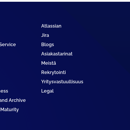
Atlassian
Jira
 Service
Blogs
Asiakastarinat
Meistä
Rekrytointi
Yritysvastuullisuus
ness
Legal
nd Archive
 Maturity