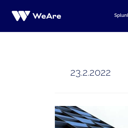
Siirry
sisältöön
Splun
23.2.2022
Pilvipalvelut
ja
niiden