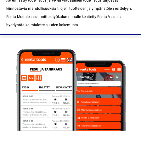
AR eli lisätty todellisuus ja VR eli virtuaalinen todellisuus tarjoavat
kiinnostavia mahdollisuuksia tilojen, tuotteiden ja ympäristöjen esittelyyn.
Renta Modules -suunnittelutyökalun rinnalle kehitetty Renta Visuals
hyödyntää kolmiulotteisuuden kokemusta.