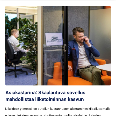
Asiakastarina: Skaalautuva sovellus
mahdollistaa liiketoiminnan kasvun
Liikeidean ytimessä on autoilun kustannusten alentaminen kilpailuttamalla
erikseen jokainen osa-alue rahoituksesta huoltopalveluihin. Palvelun