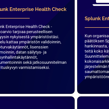
unk Enterprise Health Check
Splunk Ent
nk Enterprise Health Check -
oarvio tarjoaa perusteellisen
Kun organisa
yysin nykyisestä ympäristöstäsi.
päätöksen Spl
elu kattaa ympäristön validoinnin,
hankinnasta,
oturvakäytännöt, lisenssien
teitä koko k
moinnin, datan säilytys- ja
Suunnittele
ynhallintakäytännöt,
kokonaisarkk
umentoinnin sekä jatkosuunnitelman
järjestelmän
ituskyvyn varmistamiseksi.
saumattoman 
ympäristöön