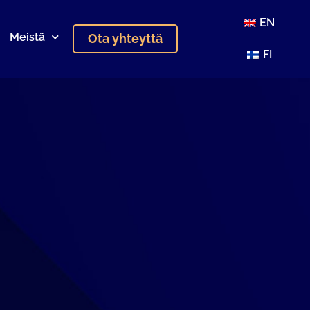
EN
Meistä
Ota yhteyttä
FI