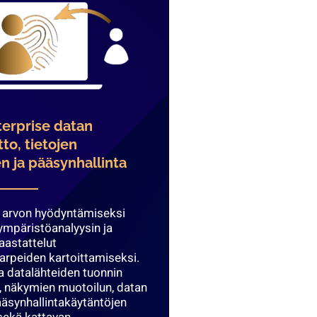
terprise datan
to, tietojen
n ja pääsynhallinta
 arvon hyödyntämiseksi
mpäristöanalyysin ja
astattelut
tarpeiden kartoittamiseksi.
a datalähteiden tuonnin
, näkymien muotoilun, datan
pääsynhallintakäytäntöjen