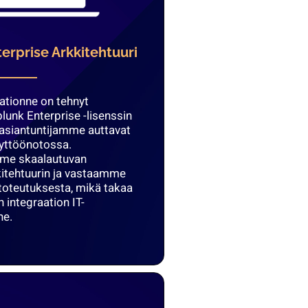
erprise Arkkitehtuuri
ationne on tehnyt
unk Enterprise -lisenssin
 asiantuntijamme auttavat
äyttöönotossa.
mme skaalautuvan
itehtuurin ja vastaamme
 toteutuksesta, mikä takaa
integraation IT-
ne.