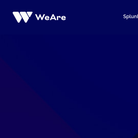
Siirry
sisältöön
Splun