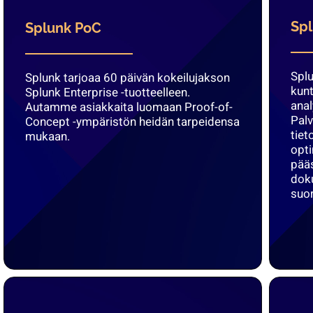
Spl
Splunk PoC
Splu
Splunk tarjoaa 60 päivän kokeilujakson
kunt
Splunk Enterprise -tuotteelleen.
anal
Autamme asiakkaita luomaan Proof-of-
Palv
Concept -ympäristön heidän tarpeidensa
tiet
mukaan.
opti
pääs
dok
suor