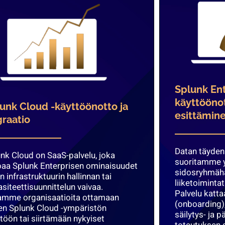
Splunk En
käyttöönot
unk Cloud -käyttöönotto ja
esittämine
raatio
Datan täyden
nk Cloud on SaaS-palvelu, joka
suoritamme y
oaa Splunk Enterprisen ominaisuudet
sidosryhmäha
n infrastruktuurin hallinnan tai
liiketoiminta
siteettisuunnittelun vaivaa.
Palvelu katta
amme organisaatioita ottamaan
(onboarding)
en Splunk Cloud -ympäristön
säilytys- ja 
töön tai siirtämään nykyiset