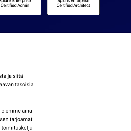
a ja siitä
taavan tasoisia
a olemme aina
 sen tarjoamat
 toimitusketju