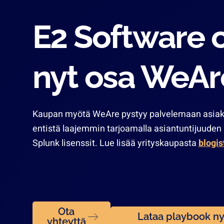
E2 Software 
nyt osa WeAr
Kaupan myötä WeAre pystyy palvelemaan asiak
entistä laajemmin tarjoamalla asiantuntijuuden 
Splunk lisenssit. Lue lisää yrityskaupasta
blogi
Ota
Lataa playbook ny
yhteyttä