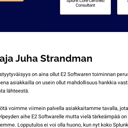
taja Juha Strandman
styytyväisyys on aina ollut E2 Softwaren toiminnan perust
ena asiakkailla on usein ollut mahdollisuus hankkia vas
sta lähteestä.
tä voimme viimein palvella asiakkaitamme tavalla, jot
 ylpeyden aihe E2 Softwarelle mutta vielä tärkeämpää on
lemme. Lopputulos ei voi olla huono, kun nyt koko Splunk