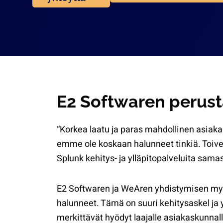
E2 Softwaren perus
“Korkea laatu ja paras mahdollinen asiaka
emme ole koskaan halunneet tinkiä. Toive
Splunk kehitys- ja ylläpitopalveluita sama
E2 Softwaren ja WeAren yhdistymisen myö
halunneet. Tämä on suuri kehitysaskel ja
merkittävät hyödyt laajalle asiakaskunnal