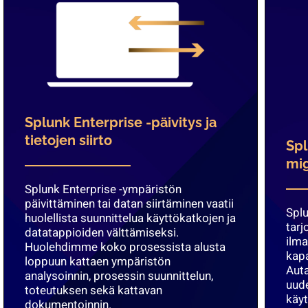
Splunk Enterprise -päivitys ja
tietojen siirto
Spl
mig
Splunk Enterprise -ympäristön
päivittäminen tai datan siirtäminen vaatii
Splu
huolellista suunnittelua käyttökatkojen ja
tarj
datatappioiden välttämiseksi.
ilma
Huolehdimme koko prosessista alusta
kapa
loppuun kattaen ympäristön
Aut
analysoinnin, prosessin suunnittelun,
uud
toteutuksen sekä kattavan
käyt
dokumentoinnin.