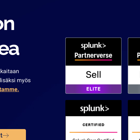
on
ea
kaitaan
lisäksi myös
stamme.
t