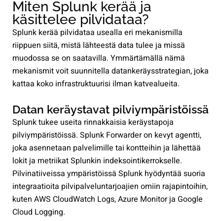
Miten Splunk kerää ja
käsittelee pilvidataa?
Splunk kerää pilvidataa usealla eri mekanismilla
riippuen siitä, mistä lähteestä data tulee ja missä
muodossa se on saatavilla. Ymmärtämällä nämä
mekanismit voit suunnitella datankeräysstrategian, joka
kattaa koko infrastruktuurisi ilman katvealueita.
Datan keräystavat pilviympäristöissä
Splunk tukee useita rinnakkaisia keräystapoja
pilviympäristöissä. Splunk Forwarder on kevyt agentti,
joka asennetaan palvelimille tai kontteihin ja lähettää
lokit ja metriikat Splunkin indeksointikerrokselle.
Pilvinatiiveissa ympäristöissä Splunk hyödyntää suoria
integraatioita pilvipalveluntarjoajien omiin rajapintoihin,
kuten AWS CloudWatch Logs, Azure Monitor ja Google
Cloud Logging.