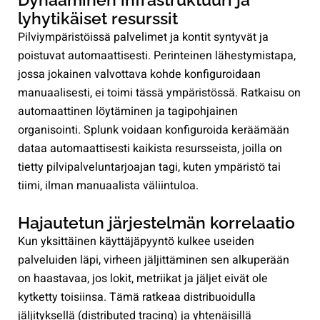
lyhytikäiset resurssit
Pilviympäristöissä palvelimet ja kontit syntyvät ja
poistuvat automaattisesti. Perinteinen lähestymistapa,
jossa jokainen valvottava kohde konfiguroidaan
manuaalisesti, ei toimi tässä ympäristössä. Ratkaisu on
automaattinen löytäminen ja tagipohjainen
organisointi. Splunk voidaan konfiguroida keräämään
dataa automaattisesti kaikista resursseista, joilla on
tietty pilvipalveluntarjoajan tagi, kuten ympäristö tai
tiimi, ilman manuaalista väliintuloa.
Hajautetun järjestelmän korrelaatio
Kun yksittäinen käyttäjäpyyntö kulkee useiden
palveluiden läpi, virheen jäljittäminen sen alkuperään
on haastavaa, jos lokit, metriikat ja jäljet eivät ole
kytketty toisiinsa. Tämä ratkeaa distribuoidulla
jäljityksellä (distributed tracing) ja yhtenäisillä