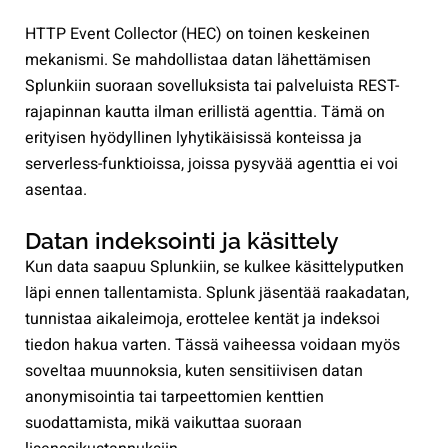
HTTP Event Collector (HEC) on toinen keskeinen
mekanismi. Se mahdollistaa datan lähettämisen
Splunkiin suoraan sovelluksista tai palveluista REST-
rajapinnan kautta ilman erillistä agenttia. Tämä on
erityisen hyödyllinen lyhytikäisissä konteissa ja
serverless-funktioissa, joissa pysyvää agenttia ei voi
asentaa.
Datan indeksointi ja käsittely
Kun data saapuu Splunkiin, se kulkee käsittelyputken
läpi ennen tallentamista. Splunk jäsentää raakadatan,
tunnistaa aikaleimoja, erottelee kentät ja indeksoi
tiedon hakua varten. Tässä vaiheessa voidaan myös
soveltaa muunnoksia, kuten sensitiivisen datan
anonymisointia tai tarpeettomien kenttien
suodattamista, mikä vaikuttaa suoraan