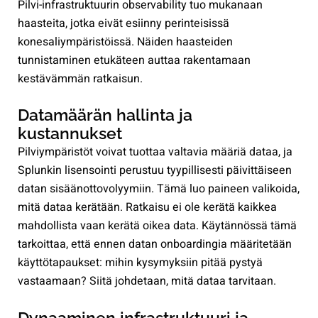
Pilvi-infrastruktuurin observability tuo mukanaan
haasteita, jotka eivät esiinny perinteisissä
konesaliympäristöissä. Näiden haasteiden
tunnistaminen etukäteen auttaa rakentamaan
kestävämmän ratkaisun.
Datamäärän hallinta ja
kustannukset
Pilviympäristöt voivat tuottaa valtavia määriä dataa, ja
Splunkin lisensointi perustuu tyypillisesti päivittäiseen
datan sisäänottovolyymiin. Tämä luo paineen valikoida,
mitä dataa kerätään. Ratkaisu ei ole kerätä kaikkea
mahdollista vaan kerätä oikea data. Käytännössä tämä
tarkoittaa, että ennen datan onboardingia määritetään
käyttötapaukset: mihin kysymyksiin pitää pystyä
vastaamaan? Siitä johdetaan, mitä dataa tarvitaan.
Dynaaminen infrastruktuuri ja