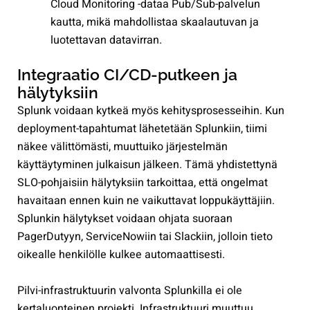
Cloud Monitoring -dataa Pub/Sub-palvelun
kautta, mikä mahdollistaa skaalautuvan ja
luotettavan datavirran.
Integraatio CI/CD-putkeen ja
hälytyksiin
Splunk voidaan kytkeä myös kehitysprosesseihin. Kun
deployment-tapahtumat lähetetään Splunkiin, tiimi
näkee välittömästi, muuttuiko järjestelmän
käyttäytyminen julkaisun jälkeen. Tämä yhdistettynä
SLO-pohjaisiin hälytyksiin tarkoittaa, että ongelmat
havaitaan ennen kuin ne vaikuttavat loppukäyttäjiin.
Splunkin hälytykset voidaan ohjata suoraan
PagerDutyyn, ServiceNowiin tai Slackiin, jolloin tieto
oikealle henkilölle kulkee automaattisesti.
Pilvi-infrastruktuurin valvonta Splunkilla ei ole
kertaluonteinen projekti. Infrastruktuuri muuttuu,