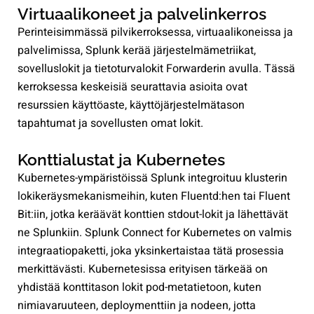
Virtuaalikoneet ja palvelinkerros
Perinteisimmässä pilvikerroksessa, virtuaalikoneissa ja
palvelimissa, Splunk kerää järjestelmämetriikat,
sovelluslokit ja tietoturvalokit Forwarderin avulla. Tässä
kerroksessa keskeisiä seurattavia asioita ovat
resurssien käyttöaste, käyttöjärjestelmätason
tapahtumat ja sovellusten omat lokit.
Konttialustat ja Kubernetes
Kubernetes-ympäristöissä Splunk integroituu klusterin
lokikeräysmekanismeihin, kuten Fluentd:hen tai Fluent
Bit:iin, jotka keräävät konttien stdout-lokit ja lähettävät
ne Splunkiin. Splunk Connect for Kubernetes on valmis
integraatiopaketti, joka yksinkertaistaa tätä prosessia
merkittävästi. Kubernetesissa erityisen tärkeää on
yhdistää konttitason lokit pod-metatietoon, kuten
nimiavaruuteen, deploymenttiin ja nodeen, jotta