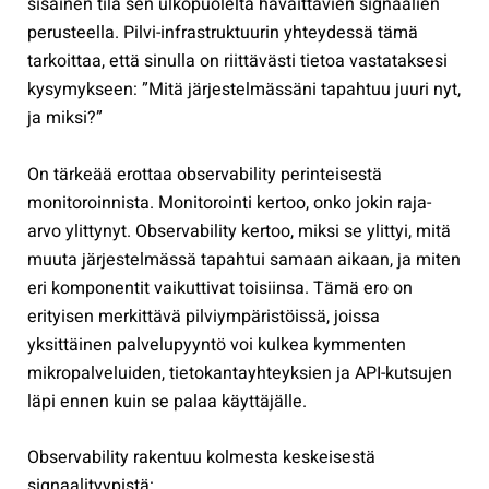
sisäinen tila sen ulkopuolelta havaittavien signaalien
perusteella. Pilvi-infrastruktuurin yhteydessä tämä
tarkoittaa, että sinulla on riittävästi tietoa vastataksesi
kysymykseen: ”Mitä järjestelmässäni tapahtuu juuri nyt,
ja miksi?”
On tärkeää erottaa observability perinteisestä
monitoroinnista. Monitorointi kertoo, onko jokin raja-
arvo ylittynyt. Observability kertoo, miksi se ylittyi, mitä
muuta järjestelmässä tapahtui samaan aikaan, ja miten
eri komponentit vaikuttivat toisiinsa. Tämä ero on
erityisen merkittävä pilviympäristöissä, joissa
yksittäinen palvelupyyntö voi kulkea kymmenten
mikropalveluiden, tietokantayhteyksien ja API-kutsujen
läpi ennen kuin se palaa käyttäjälle.
Observability rakentuu kolmesta keskeisestä
signaalityypistä: