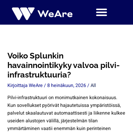
Siirry
sisältöön
Voiko Splunkin
havainnointikyky valvoa pilvi-
infrastruktuuria?
Kirjoittaja
WeAre
/
8 heinäkuun, 2026
/
All
Pilvi-infrastruktuuri on monimutkainen kokonaisuus.
Kun sovellukset pyörivät hajautetuissa ympäristöissä,
palvelut skaalautuvat automaattisesti ja liikenne kulkee
useiden alustojen välillä, järjestelmän tilan
ymmärtäminen vaatii enemmän kuin perinteinen